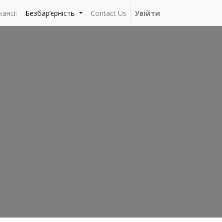
кансії
Безбар’єрність
Contact Us
Увійти