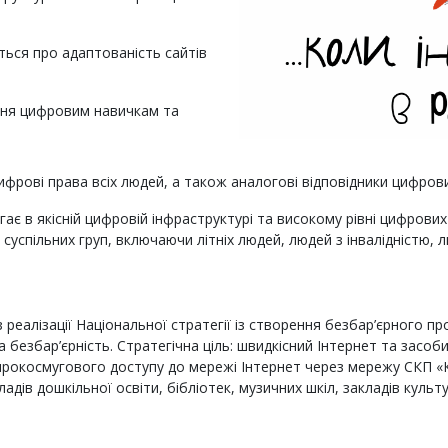
ться про адаптованість сайтів
ання цифровим навичкам та
ифрові права всіх людей, а також аналогові відповідники цифрових
гає в якісній цифровій інфраструктурі та високому рівні цифров
суспільних груп, включаючи літніх людей, людей з інвалідністю, л
 реалізації Національної стратегії із створення безбар’єрного про
 безбар’єрність. Стратегічна ціль: швидкісний Інтернет та засоби
ирокосмугового доступу до мережі Інтернет через мережу СКП «К
ладів дошкільної освіти, бібліотек, музичних шкіл, закладів культ