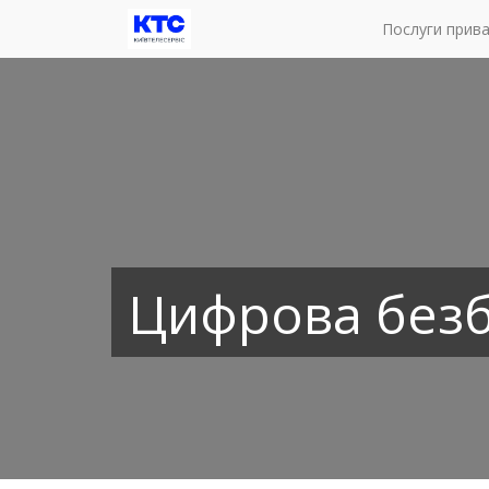
Послуги прив
Цифрова безб