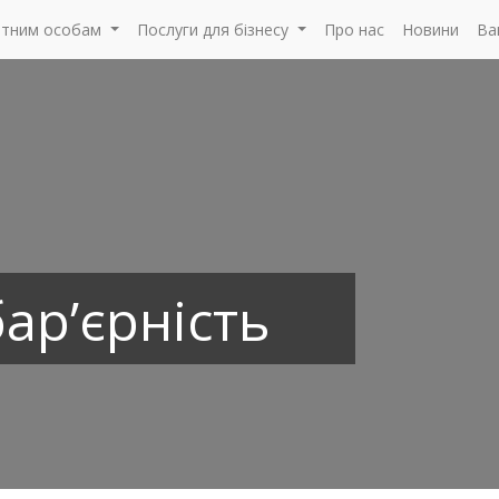
атним особам
Послуги для бізнесу
Про нас
Новини
Ва
ар’єрність