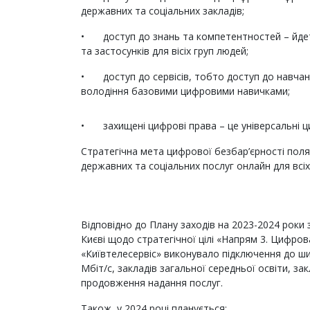
державних та соціальних закладів;
•
доступ до знань та компетентностей – йде
та застосунків для вісіх груп людей;
•
доступ до сервісів, тобто доступ до навч
володіння базовими цифровими навичками;
•
захищені цифрові права – це універсальні ц
Стратегічна мета цифрової безбар’єрності поля
державних та соціальних послуг онлайн для всіх 
Відповідно до Плану заходів на 2023-2024 роки з
Києві щодо стратегічної цілі «Напрям 3. Цифрова
«Київтелесервіс» виконувало підключення до ш
Мбіт/с, закладів загальної середньої освіти, зак
продовження надання послуг.
Також, у 2024 році планується: