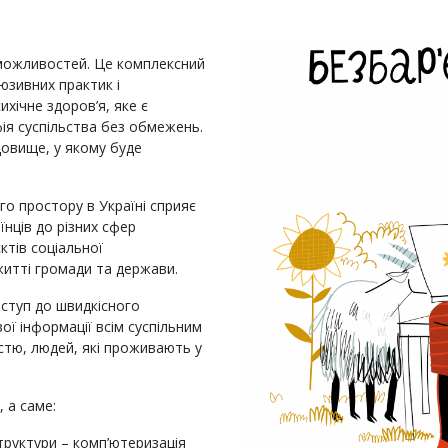
і можливостей. Це комплексний
люзивних практик і
хічне здоров’я, яке є
я суспільства без обмежень.
овище, у якому буде
го простору в Україні сприяє
нців до різних сфер
ктів соціальної
житті громади та держави.
оступ до швидкісного
ої інформації всім суспільним
істю, людей, які проживають у
 а саме:
труктури – комп’ютеризація