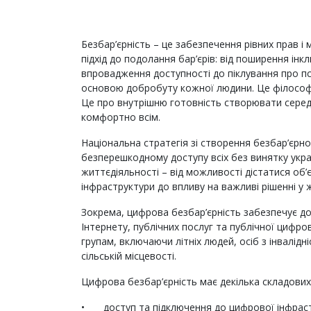
Безбар’єрність – це забезпечення рівних прав 
підхід до подолання бар’єрів: від поширення інк
впровадження доступності до піклування про пси
основою добробуту кожної людини. Це філософі
Це про внутрішню готовність створювати серед
комфортно всім.
Національна стратегія зі створення безбар’єрно
безперешкодному доступу всіх без винятку украї
життєдіяльності – від можливості дістатися об’є
інфраструктури до впливу на важливі рішенні у 
Зокрема, цифрова безбар’єрність забезпечує д
Інтернету, публічних послуг та публічної цифров
групам, включаючи літніх людей, осіб з інвалідн
сільській місцевості.
Цифрова безбар’єрність має декілька складових,
•
доступ та підключення до цифрової інфрас