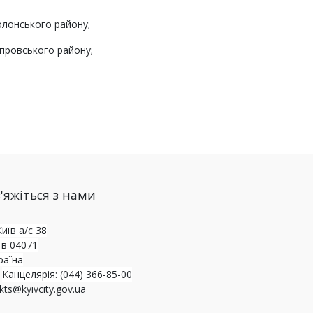
болонського району;
іпровського району;
'яжіться з нами
Київ а/с 38
їв 04071
раїна
Канцелярія: (044) 366-85-00
kts@kyivcity.gov.ua