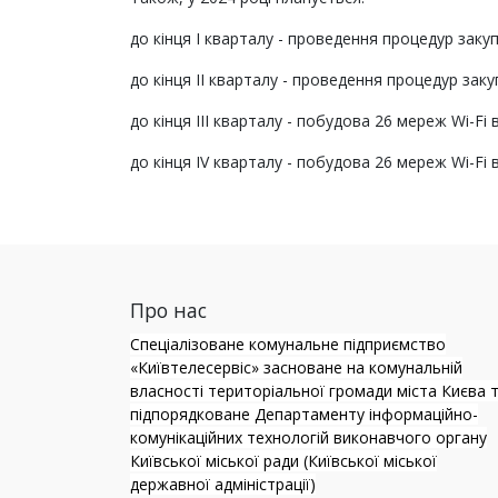
до кінця І кварталу - проведення процедур заку
до кінця ІІ кварталу - проведення процедур заку
до кінця ІІІ кварталу - побудова 26 мереж Wi-F
до кінця ІV кварталу - побудова 26 мереж Wi-Fi
Про нас
Спеціалізоване комунальне підприємство
«Київтелесервіс» засноване на комунальній
власності територіальної громади міста Києва 
підпорядковане Департаменту інформаційно-
комунікаційних технологій виконавчого органу
Київської міської ради (Київської міської
державної адміністрації)