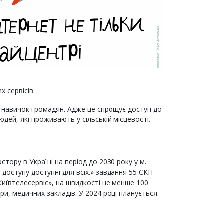
 сервісів.
их навичок громадян. Адже це спрощує доступ до
юдей, які проживають у сільській місцевості.
стору в Україні на період до 2030 року у м.
 доступу доступні для всіх.» завдання 55 СКП
иївтелесервіс», на швидкості не менше 100
ури, медичних закладів. У 2024 році планується